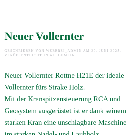
Neuer Vollernter
GESCHRIEBEN VON
WEBEREI_ADMIN
AM
20. JUNI 2025
.
VERÖFFENTLICHT IN
ALLGEMEIN
.
Neuer Vollernter Rottne H21E der ideale
Vollernter fürs Strake Holz.
Mit der Kranspitzensteuerung RCA und
Geosystem ausgerüstet ist er dank seinem
starken Kran eine unschlagbare Maschine
im starken Nadel- und Laubholz.