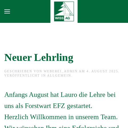
Skip to main content
Neuer Lehrling
GESCHRIEBEN VON
WEBEREI_ADMIN
AM
4. AUGUST 2025
.
VERÖFFENTLICHT IN
ALLGEMEIN
.
Anfangs August hat Lauro die Lehre bei
uns als Forstwart EFZ gestartet.
Herzlich Willkommen in unserem Team.