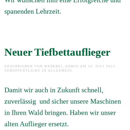
Wir wünschen Ihm eine Erfolgreiche und
spanenden Lehrzeit.
Neuer Tiefbettauflieger
GESCHRIEBEN VON
WEBEREI_ADMIN
AM
10. JULI 2025
.
VERÖFFENTLICHT IN
ALLGEMEIN
.
Damit wir auch in Zukunft schnell,
zuverlässig und sicher unsere Maschinen
in Ihren Wald bringen. Haben wir unser
alten Auflieger ersetzt.