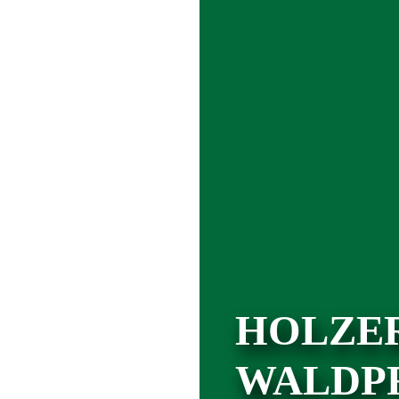
HOLZE
WALDP