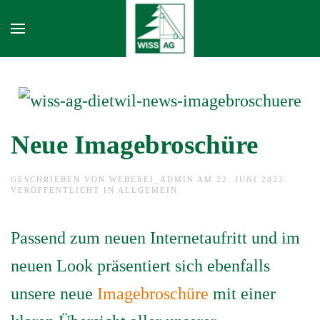
Skip to main content
Neue Imagebroschüre
GESCHRIEBEN VON
WEBEREI_ADMIN
AM
22. JUNI 2022
.
VERÖFFENTLICHT IN
ALLGEMEIN
.
Passend zum neuen Internetaufritt und im
neuen Look präsentiert sich ebenfalls
unsere neue
Imagebroschüre
mit einer