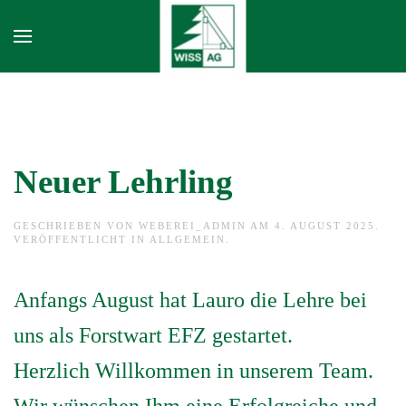
Skip to main content
Neuer Lehrling
GESCHRIEBEN VON
WEBEREI_ADMIN
AM
4. AUGUST 2025
.
VERÖFFENTLICHT IN
ALLGEMEIN
.
Anfangs August hat Lauro die Lehre bei
uns als Forstwart EFZ gestartet.
Herzlich Willkommen in unserem Team.