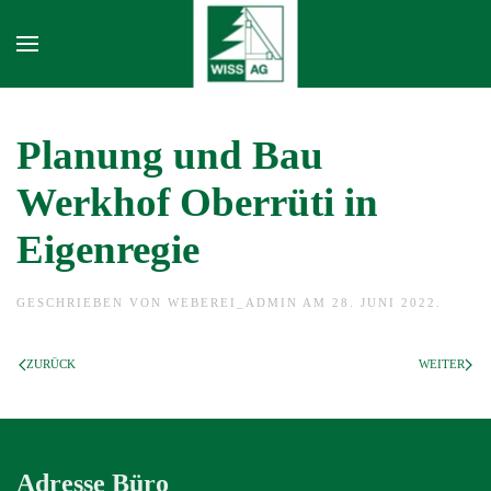
Skip to main content
Planung und Bau
Werkhof Oberrüti in
Eigenregie
GESCHRIEBEN VON
WEBEREI_ADMIN
AM
28. JUNI 2022
.
ZURÜCK
WEITER
Adresse Büro